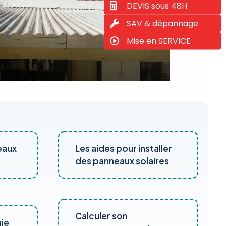
DEVIS sous 48H
SAV & dépannage
Mise en SERVICE
eaux
Les aides pour installer
des panneaux solaires
Calculer son
gie