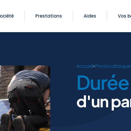
ociété
Prestations
Aides
Vos b
Accueil
Photovoltaïque
>
Durée 
d'un pa