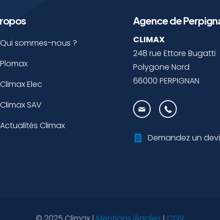
propos
Agence de Perpign
CLIMAX
Qui sommes-nous ?
248 rue Ettore Bugatti
Plomax
Polygone Nord
66000 PERPIGNAN
Climax Elec
Climax SAV
Actualités Climax
Demandez un devi
© 2025 Climax |
Mentions légales
|
CGV