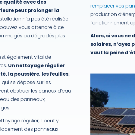
e qualité avec des
remplacer vos pan
ieure peut prolonger la
production d’éner
installation n’a pas été réalisée
fonctionnement op
s pouvez vous attendre à ce
ndommagés ou dégradés plus
Alors, si vous ne
solaires, n’ayez p
vaut la peine d’êt
l est également vital de
res.
Un nettoyage régulier
é, la poussière, les feuilles,
t
qui se dépose sur les
ent obstruer les canaux d’eau
 l’eau des panneaux,
ges.
toyage régulier, il peut y
mplacement des panneaux