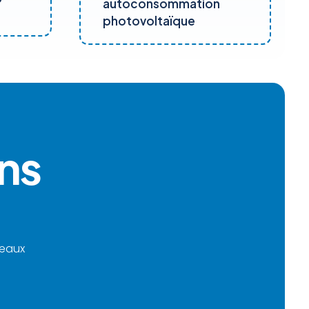
autoconsommation
photovoltaïque
ans
neaux