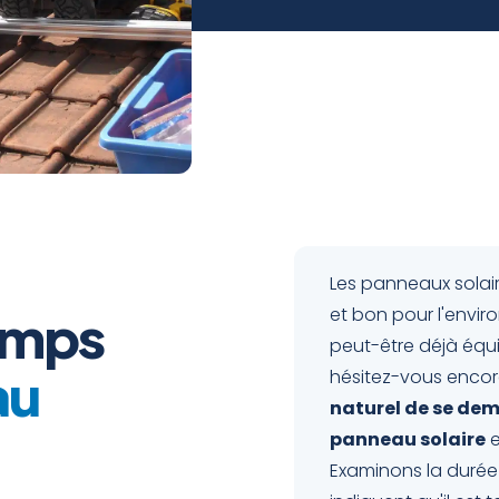
Les panneaux solai
emps
et bon pour l'envir
peut-être déjà équ
au
hésitez-vous encore 
naturel de se de
panneau solaire
e
Examinons la durée 